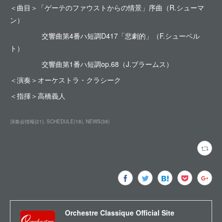
＜曲目＞「ゲーテのファウストからの情景」序曲（R.シューマ
ン）
交響曲第4番ハ短調D417「悲劇的」（F.シューベル
ト）
交響曲第1番ハ短調op.68（J.ブラームス）
＜演奏＞オーケストラ・クラシーク
＜指揮＞高橋義人
演奏会情報
(
21
)
SCHEDULE
(
18
)
NEWS
(
38
)
Orchestre Classique Official Site