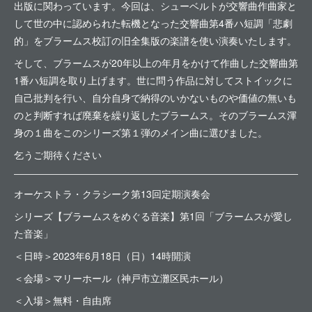
出版に関わっています。今回は、シューベルトが交響曲作曲家と
して世の中に認められた転機となった交響曲第4番ハ短調「悲劇
的」をブラームス校訂の旧全集版の楽譜を使い演奏いたします。
そして、ブラームスが20年以上の年月をかけて作曲した交響曲第
1番ハ短調を取り上げます。世に問う作品に対してストイックに
自己批判を行い、自分自身で納得のいかないものや価値の無いも
のと判断すれば廃棄を繰り返したブラームス。そのブラームス渾
身の１曲をこのシリーズ第１弾のメイン曲に選びました。
乞うご期待ください
オーケストラ・クラシーク第13回定期演奏会
シリーズ【ブラームスをめぐる音楽】第1回「ブラームスが愛し
た音楽」
＜日時＞2023年6月18日（日）14時開演
＜会場＞マリーホール（神戸市立灘区民ホール）
＜入場＞無料・自由席