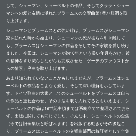
して、シューマン、シューベルトの作品、そしてクララ・シュー
マンへの愛と友情に溢れたブラームスの交響曲第1番ハ短調を取
り上げます。
シューマンとブラームスとの強い絆は、ブラームスがシューマン
家を訪れた時から始まり、シューマンの死が彼らを引き離して
も、ブラームスはシューマンの作品をそしてその家族を愛し続け
ました。今回は、シューマンが約10年という長い年月をかけ、彼
の精神をすり減らしながらも完成させた「ゲーテのファウストか
らの情景」序曲を取り上げます。
あまり知られていないことかもしれませんが、ブラームスはシュ
ーベルトの作品をこよなく愛し、そして深い理解を示していま
す。ドイツ歌曲の大家としてのシューベルトをブラームスは自ら
の作品と重ね合わせ、その手法を取り入れてるともいえます。シ
ューベルトの作品は19世紀中頃までは系統立てて整理されておら
ず、出版に関しても同じでした。そんな中、シューベルトの全集
（今では旧全集版と呼ばれます）を出版する動きがその後起こ
り、ブラームスはシューベルトの交響曲部門の校訂者として全集